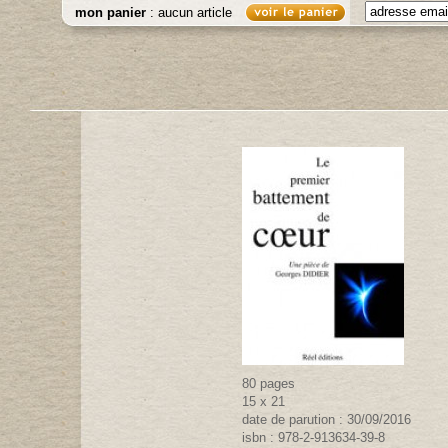
mon panier
: aucun article
80 pages
15 x 21
date de parution : 30/09/2016
isbn : 978-2-913634-39-8