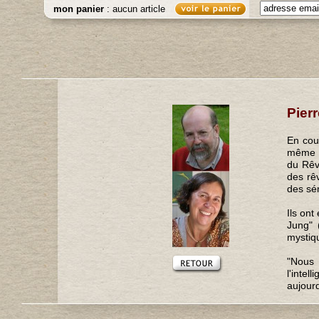
mon panier
: aucun article
Pier
En cou
même r
du Rêv
des rê
des sé
Ils ont
Jung" 
mystiq
"Nous 
l'inte
aujourd